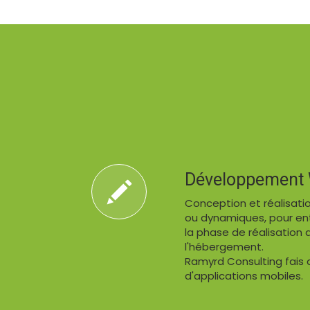
Développement
Conception et réalisati
ou dynamiques, pour entr
la phase de réalisation 
l'hébergement.
Ramyrd Consulting fais
d'applications mobiles.