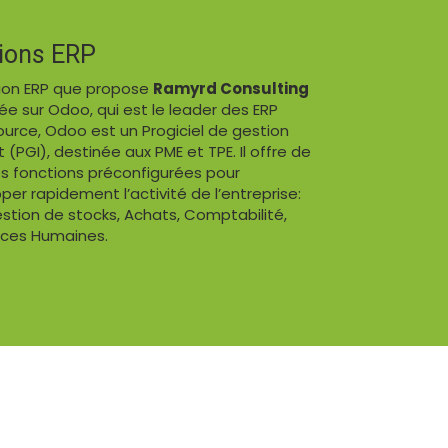
tions ERP
tion ERP que propose
Ramyrd Consulting
ée sur Odoo, qui est le leader des ERP
urce, Odoo est un Progiciel de gestion
(PGI), destinée aux PME et TPE. Il offre de
es fonctions préconfigurées pour
er rapidement l’activité de l’entreprise:
stion de stocks, Achats, Comptabilité,
ces Humaines.