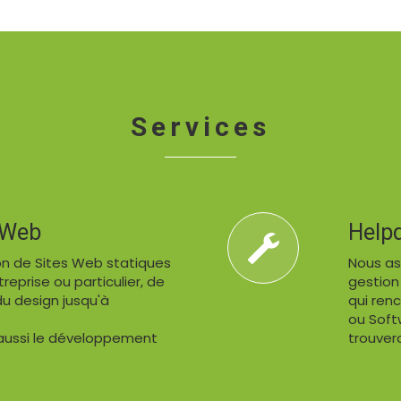
Services
 Web
Help
on de Sites Web statiques
Nous ass
eprise ou particulier, de
gestion
du design jusqu'à
qui ren
ou Soft
 aussi le développement
trouver