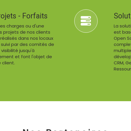
ojets - Forfaits
Solu
 des charges ou d'une
La solu
s projets de nos clients
est bas
. réalisés dans nos locaux
Open So
nt suivi par des comités de
complet 
isibilité jusqu'à
multipl
iement et font l'objet de
développ
 client.
CRM, Ge
Ressour