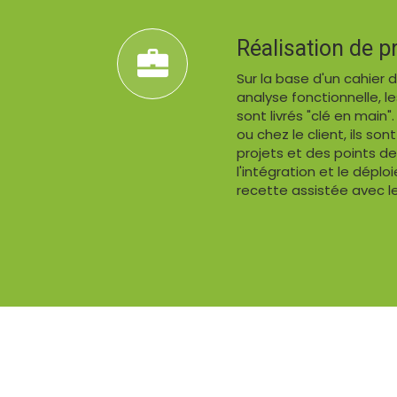
Réalisation de pr
Sur la base d'un cahier
analyse fonctionnelle, le
sont livrés "clé en main"
ou chez le client, ils so
projets et des points de v
l'intégration et le déplo
recette assistée avec le